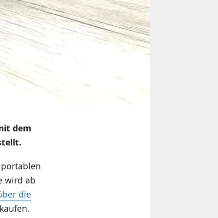
mit dem
ellt.
 portablen
e wird ab
über die
kaufen.