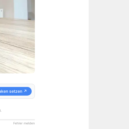
aken setzen ↗
.
Fehler melden