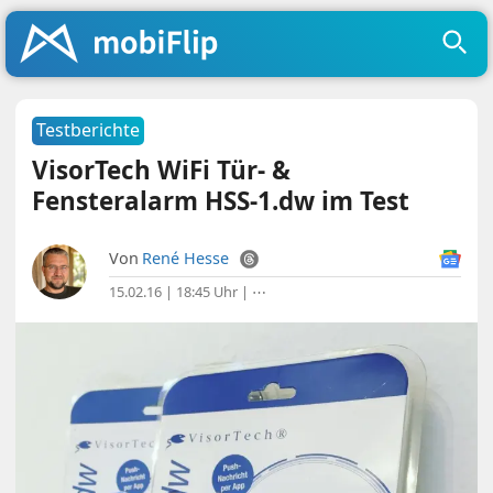
Testberichte
VisorTech WiFi Tür- &
Fensteralarm HSS-1.dw im Test
Von
René Hesse
15.02.16 | 18:45 Uhr
|
⋯