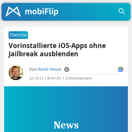
Dienste
Vorinstallierte iOS-Apps ohne
Jailbreak ausblenden
Von
René Hesse
22.10.12 | 8:14 Uhr
|
2 Kommentare