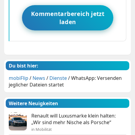
Kommentarbereich jetzt
laden
Du bist hier:
mobiFlip
/
News
/
Dienste
/
WhatsApp: Versenden
jeglicher Dateien startet
Weitere Neuigkeiten
Renault will Luxusmarke klein halten:
„Wir sind mehr Nische als Porsche“
in Mobilität