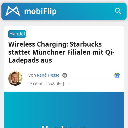
Handel
Wireless Charging: Starbucks
stattet Münchner Filialen mit Qi-
Ladepads aus
Von
René Hesse
25.08.16 | 13:45 Uhr
|
⋯