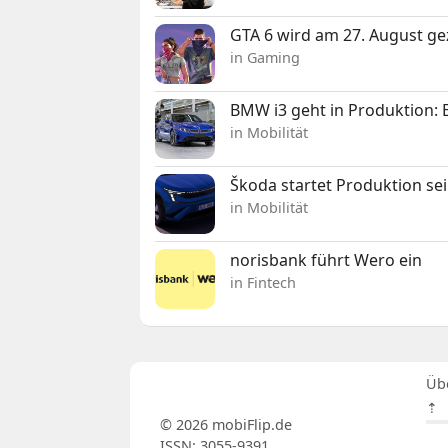
GTA 6 wird am 27. August ge
in Gaming
BMW i3 geht in Produktion: El
in Mobilität
Škoda startet Produktion se
in Mobilität
norisbank führt Wero ein
in Fintech
Üb
⇡
© 2026 mobiFlip.de
ISSN: 3055-9391