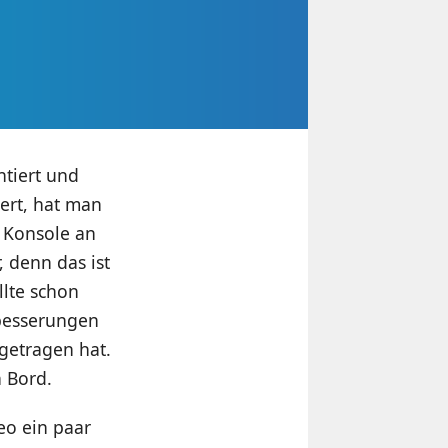
ntiert und
ert, hat man
e Konsole an
, denn das ist
llte schon
besserungen
getragen hat.
 Bord.
eo ein paar