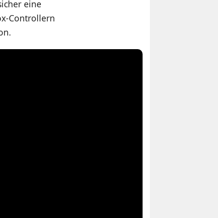
icher eine
ox-Controllern
on.