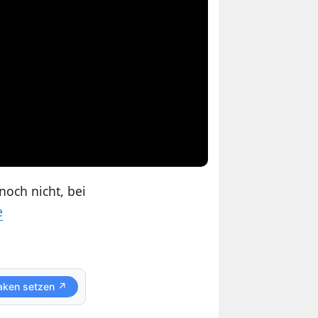
noch nicht, bei
e
aken setzen ↗