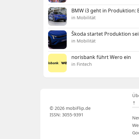
BMW i3 geht in Produktion: El
in Mobilität
Škoda startet Produktion se
in Mobilität
norisbank führt Wero ein
in Fintech
Üb
⇡
© 2026 mobiFlip.de
ISSN: 3055-9391
Ne
We
Go