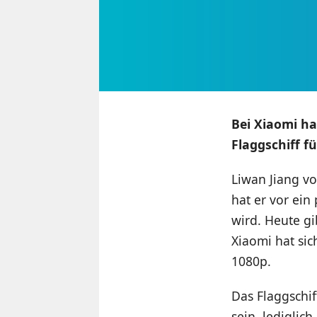
Bei Xiaomi ha
Flaggschiff f
Liwan Jiang v
hat er vor ein
wird. Heute gi
Xiaomi hat sic
1080p.
Das Flaggschif
sein, lediglic