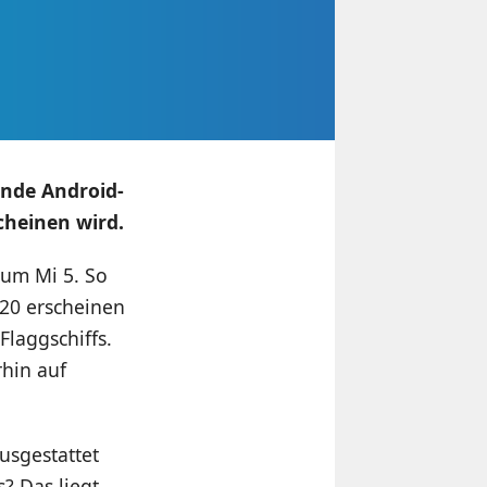
ende Android-
cheinen wird.
zum Mi 5. So
820 erscheinen
Flaggschiffs.
rhin auf
usgestattet
? Das liegt