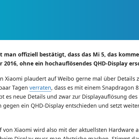
t man offiziell bestätigt, dass das Mi 5, das komm
ür 2016, ohne ein hochauflösendes QHD-Display ers
on Xiaomi plaudert auf Weibo gerne mal über Details 
 paar Tagen
verraten
, dass es mit einem Snapdragon 
bt es neue Details und zwar zur Displayauflösung des 
h gegen ein QHD-Display entschieden und setzt weite
f von Xiaomi wird also mit der aktuellsten Hardware a
h beim Display muss man Abstriche machen. Stimmt das