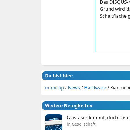
Das DISQUS-K
Grund wird da
Schaltfläche g
Du bist hier:
mobiFlip
/
News
/
Hardware
/
Xiaomi b
Weitere Neuigkeiten
Glasfaser kommt, doch Deuts
in Gesellschaft