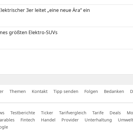
ektrischer 3er leitet „eine neue Ära“ ein
ines größten Elektro-SUVs
er
Themen
Kontakt
Tipp senden
Folgen
Bedanken
D
ws
Testberichte
Ticker
Tarifvergleich
Tarife
Deals
Mob
arables
Fintech
Handel
Provider
Unterhaltung
Umwel
ogle