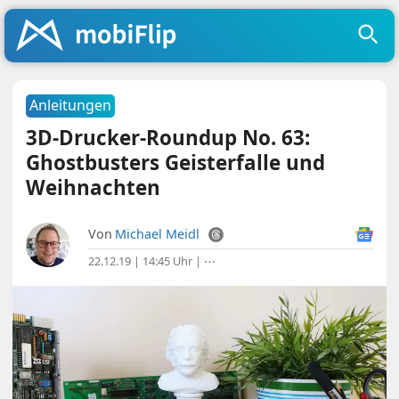
Anleitungen
3D-Drucker-Roundup No. 63:
Ghostbusters Geisterfalle und
Weihnachten
Von
Michael Meidl
22.12.19 | 14:45 Uhr
|
⋯