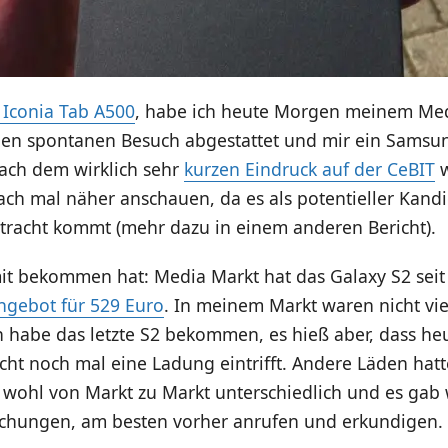
 Iconia Tab A500
, habe ich heute Morgen meinem Med
nen spontanen Besuch abgestattet und mir ein Samsu
ach dem wirklich sehr
kurzen Eindruck auf der CeBIT
w
ach mal näher anschauen, da es als potentieller Kand
etracht kommt (mehr dazu in einem anderen Bericht).
mit bekommen hat: Media Markt hat das Galaxy S2 seit
Angebot für 529 Euro
. In meinem Markt waren nicht vie
h habe das letzte S2 bekommen, es hieß aber, dass he
cht noch mal eine Ladung eintrifft. Andere Läden hat
r wohl von Markt zu Markt unterschiedlich und es gab
schungen, am besten vorher anrufen und erkundigen.