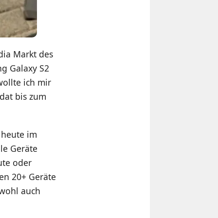
ia Markt des
ng Galaxy S2
ollte ich mir
idat bis zum
 heute im
le Geräte
ute oder
ten 20+ Geräte
 wohl auch