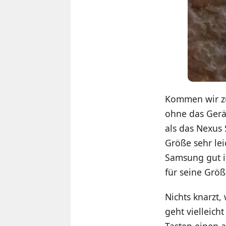
Kommen wir zu
ohne das Gerät
als das Nexus S
Größe sehr leic
Samsung gut i
für seine Grö
Nichts knarzt,
geht vielleich