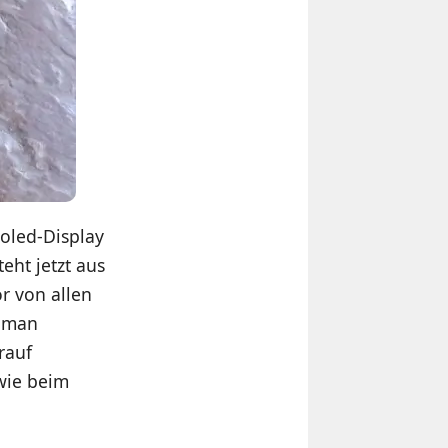
moled-Display
eht jetzt aus
r von allen
t man
rauf
wie beim