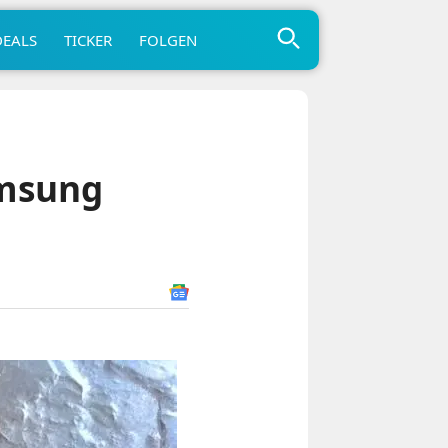
DEALS
TICKER
FOLGEN
amsung