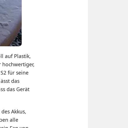
 auf Plastik,
r hochwertiger,
 S2 für seine
lässt das
ss das Gerät
 des Akkus,
ben alle