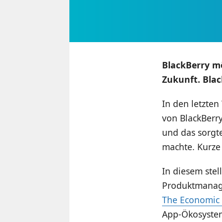
BlackBerry mö
Zukunft. Blac
In den letzten
von BlackBerry
und das sorgt
machte. Kurze 
In diesem stel
Produktmanage
The Economic
App-Ökosystem 