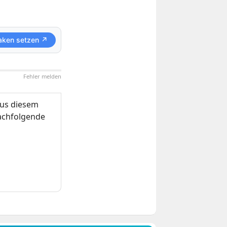
aken setzen ↗
Fehler melden
us diesem
nachfolgende