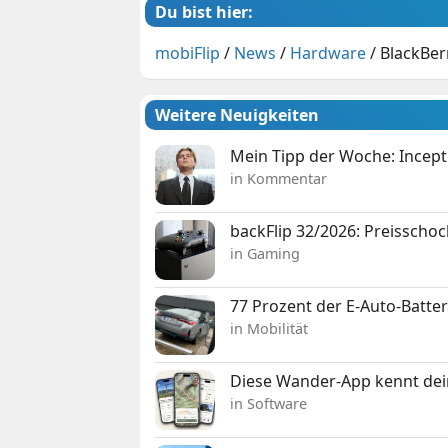
Du bist hier:
mobiFlip
/
News
/
Hardware
/
BlackBerr
Weitere Neuigkeiten
Mein Tipp der Woche: Incepti
in Kommentar
backFlip 32/2026: Preisschoc
in Gaming
77 Prozent der E-Auto-Batter
in Mobilität
Diese Wander-App kennt deine
in Software