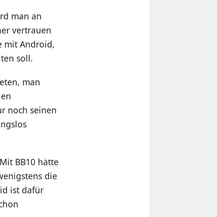
ird man an
ner vertrauen
e mit Android,
ten soll.
ieten, man
len
r noch seinen
ungslos
 Mit BB10 hätte
wenigstens die
d ist dafür
schon