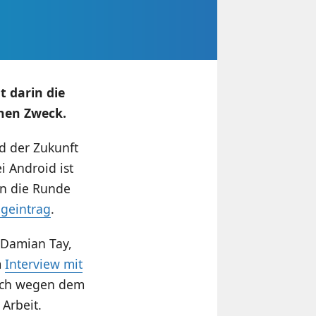
t darin die
inen Zweck.
d der Zukunft
ei Android ist
en die Runde
ogeintrag
.
. Damian Tay,
m
Interview mit
 sich wegen dem
 Arbeit.