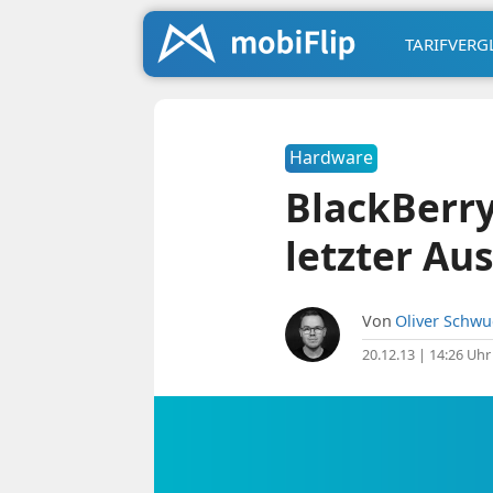
TARIFVERG
Hardware
BlackBerry
letzter Au
Von
Oliver Schw
20.12.13 | 14:26 Uhr