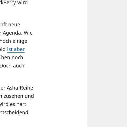
kBerry wird
unft neue
er Agenda. Wie
 noch einige
oid
ist aber
 Chen noch
 Doch auch
der Asha-Reihe
ach zusehen und
ird es hart
entscheidend