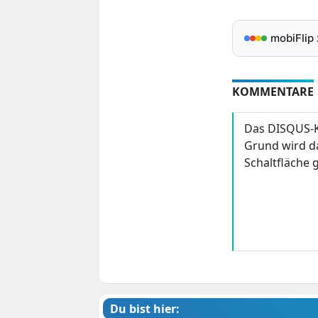
mobiFlip
KOMMENTARE
Das DISQUS-K
Grund wird da
Schaltfläche g
Du bist hier: