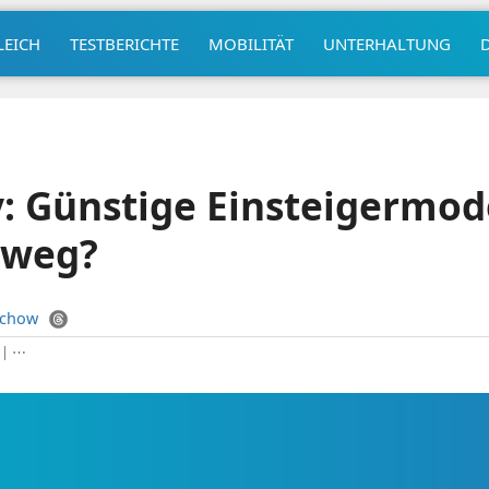
LEICH
TESTBERICHTE
MOBILITÄT
UNTERHALTUNG
: Günstige Einsteigermode
sweg?
uchow
|
⋯