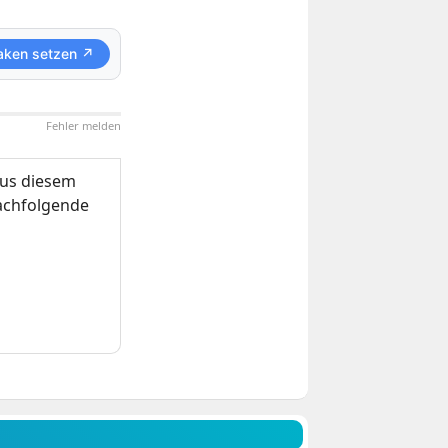
aken setzen ↗
Fehler melden
us diesem
nachfolgende