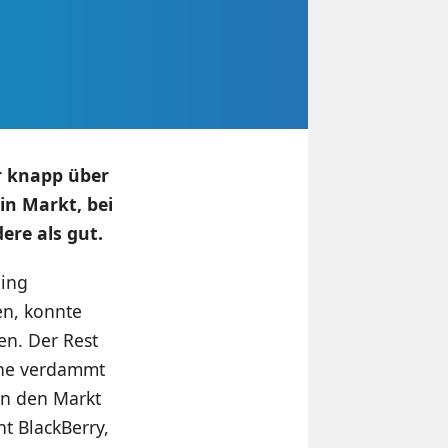
ur knapp über
in Markt, bei
ere als gut.
ging
en, konnte
en. Der Rest
ne verdammt
en den Markt
t BlackBerry,