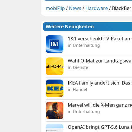
mobiFlip
/
News
/
Hardware
/
BlackBer
Weitere Neuigkeiten
1&1 verschenkt TV-Paket an
in Unterhaltung
Wahl-O-Mat zur Landtagswahl
in Dienste
IKEA Family ändert sich: Da
in Handel
Marvel will die X-Men ganz 
in Unterhaltung
OpenAI bringt GPT-5.6 Luna