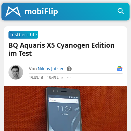
Testberichte
BQ Aquaris X5 Cyanogen Edition
im Test
Von
Niklas Jutzler
19.03.16 | 18:45 Uhr
|
⋯