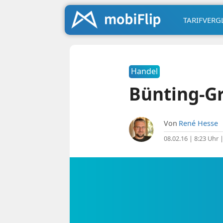
TARIFVERG
Handel
Bünting-Gr
Von
René Hesse
08.02.16 | 8:23 Uhr