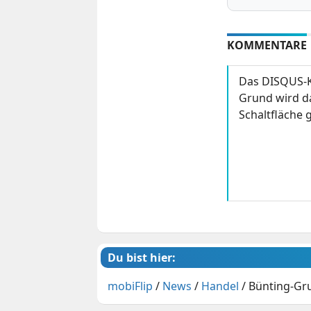
KOMMENTARE
Das DISQUS-K
Grund wird da
Schaltfläche g
Du bist hier:
mobiFlip
/
News
/
Handel
/
Bünting-Gru