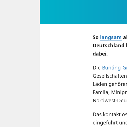
So
langsam
ab
Deutschland 
dabei.
Die
Bünting-G
Gesellschafte
Läden gehören 
Famila, Minipr
Nordwest-Deut
Das kontaktlos
eingeführt un