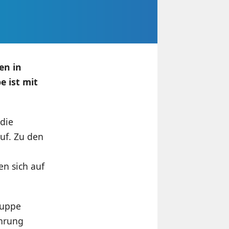
en in
 ist mit
 die
uf. Zu den
en sich auf
ruppe
ührung