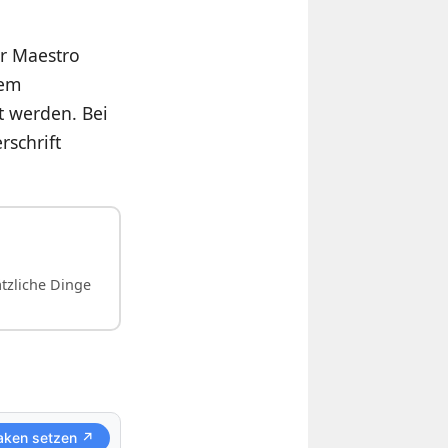
er Maestro
nem
t werden. Bei
schrift
ätzliche Dinge
aken setzen ↗