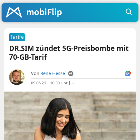
Tarife
DR.SIM zündet 5G-Preisbombe mit
70-GB-Tarif
Von
René Hesse
09.06.26 | 10:30 Uhr
|
⋯