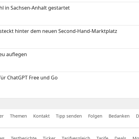
 in Sachsen-Anhalt gestartet
s steckt hinter dem neuen Second-Hand-Marktplatz
neu auflegen
 für ChatGPT Free und Go
er
Themen
Kontakt
Tipp senden
Folgen
Bedanken
D
ws
Testberichte
Ticker
Tarifvergleich
Tarife
Deals
Mob