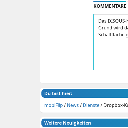
KOMMENTARE
Das DISQUS-K
Grund wird da
Schaltfläche g
Du bist hier:
mobiFlip
/
News
/
Dienste
/
Dropbox-Ko
Weitere Neuigkeiten