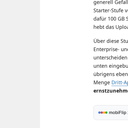
generell Gefal
Starter-Stufe 
dafür 100 GB 
hebt das Uploa
Über diese Stu
Enterprise- un
unterscheiden 
unten eingebu
übrigens ebenf
Menge
Dritt-
ernstzunehme
mobiFlip