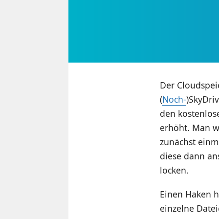
Der Cloudspei
(
Noch-
)SkyDriv
den kostenlose
erhöht. Man wi
zunächst einm
diese dann an
locken.
Einen Haken ha
einzelne Date