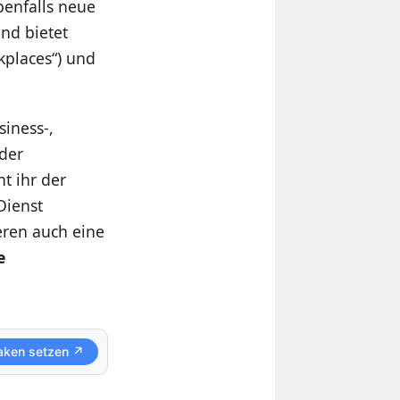
benfalls neue
nd bietet
kplaces“) und
siness-,
nder
t ihr der
Dienst
eren auch eine
e
aken setzen ↗