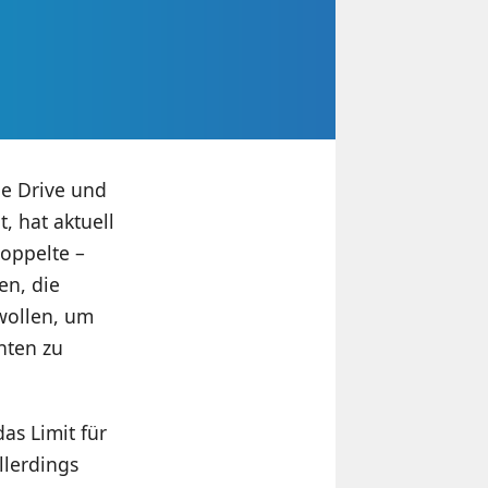
e Drive und
, hat aktuell
Doppelte –
en, die
wollen, um
nten zu
as Limit für
llerdings