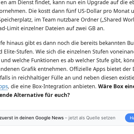
len am Dienst findet, kann nun ein Upgrade auf die e
vornehmen. Die kostt dann fünf US-Dollar pro Monat u
Speicherplatz, im Team nutzbare Ordner („Shared Wor
d-Limit einzelner Dateien auf zwei GB an.
fe hinaus gibt es dann noch die bereits bekannten Bu
d Elite-Stufen. Wie sich die einzelnen Stufen voneina
und welche Funktionen es ab welcher Stufe gibt, könn
ndenen Grafik entnehmen. Offizielle Apps bietet der 
alls in reichhaltiger Fülle an und neben diesen existi
Apps
, die eine Box-Integration anbieten.
Wäre Box ein
nde Alternative für euch?
 zuerst in deinen Google News
– jetzt als Quelle setzen
H