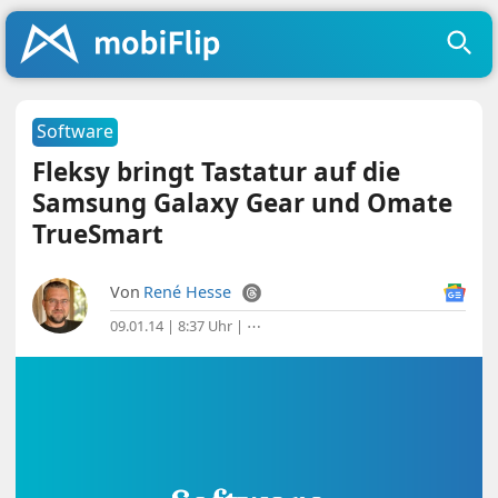
Software
Fleksy bringt Tastatur auf die
Samsung Galaxy Gear und Omate
TrueSmart
Von
René Hesse
09.01.14 | 8:37 Uhr
|
⋯