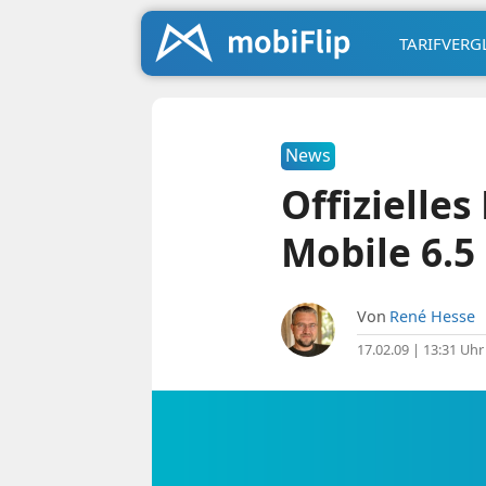
TARIFVERG
News
Offizielle
Mobile 6.5
Von
René Hesse
17.02.09 | 13:31 Uhr