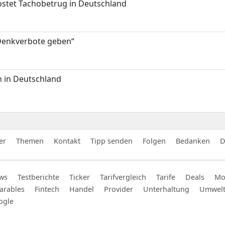
kostet Tachobetrug in Deutschland
 Denkverbote geben“
 in Deutschland
er
Themen
Kontakt
Tipp senden
Folgen
Bedanken
D
ws
Testberichte
Ticker
Tarifvergleich
Tarife
Deals
Mob
arables
Fintech
Handel
Provider
Unterhaltung
Umwel
ogle