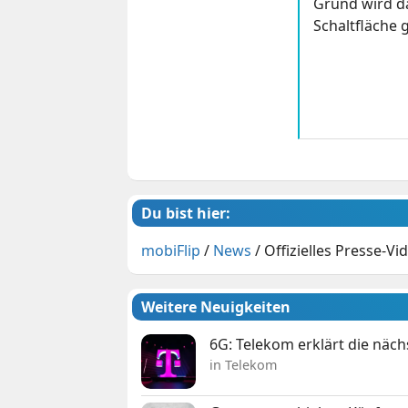
Grund wird da
Schaltfläche g
Du bist hier:
mobiFlip
/
News
/
Offizielles Presse-V
Weitere Neuigkeiten
6G: Telekom erklärt die näc
in Telekom