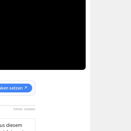
aken setzen ↗
Fehler melden
us diesem