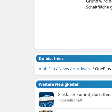
Grund wird da
Schaltfläche g
Du bist hier:
mobiFlip
/
News
/
Hardware
/
OnePlus 
Weitere Neuigkeiten
Glasfaser kommt, doch Deuts
in Gesellschaft