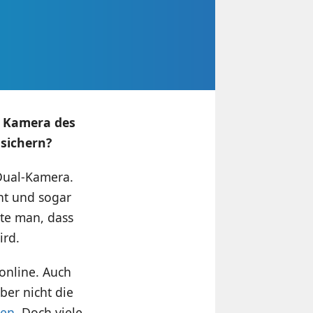
r Kamera des
sichern?
Dual-Kamera.
ht und sogar
te man, dass
ird.
 online. Auch
ber nicht die
gen
. Doch viele