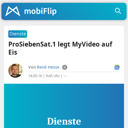
Dienste
ProSiebenSat.1 legt MyVideo auf
Eis
Von
René Hesse
18.05.16 | 9:45 Uhr
|
⋯