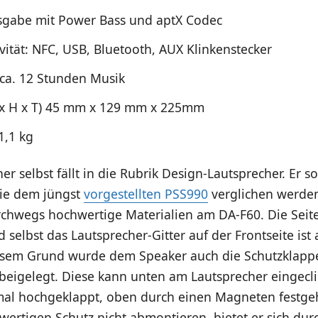
gabe mit Power Bass und aptX Codec
vität: NFC, USB, Bluetooth, AUX Klinkenstecker
 ca. 12 Stunden Musik
x H x T) 45 mm x 129 mm x 225mm
1,1 kg
r selbst fällt in die Rubrik Design-Lautsprecher. Er sol
ie dem jüngst
vorgestellten PSS990
verglichen werde
chwegs hochwertige Materialien am DA-F60. Die Seite
selbst das Lautsprecher-Gitter auf der Frontseite ist 
sem Grund wurde dem Speaker auch die Schutzklapp
beigelegt. Diese kann unten am Lautsprecher eingecl
mal hochgeklappt, oben durch einen Magneten festge
ertigen Schutz nicht abmontieren, bietet er sich dur