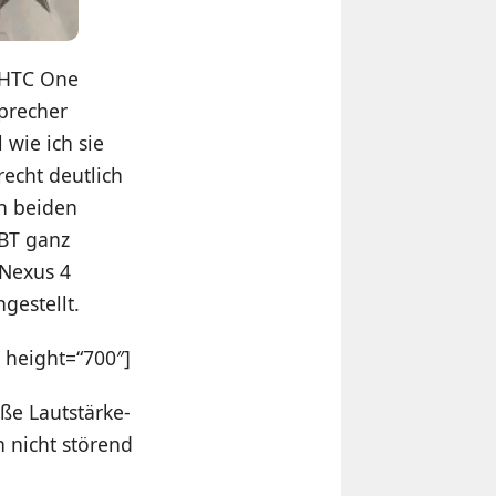
n HTC One
precher
 wie ich sie
recht deutlich
n beiden
0BT ganz
 Nexus 4
gestellt.
 height=“700″]
ße Lautstärke-
h nicht störend