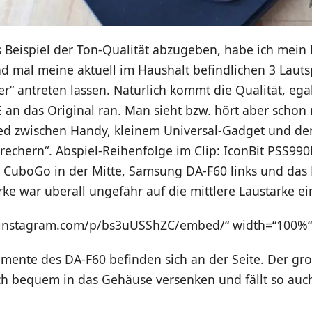
s Beispiel der Ton-Qualität abzugeben, habe ich mei
mal meine aktuell im Haushalt befindlichen 3 Lauts
“ antreten lassen. Natürlich kommt die Qualität, egal
an das Original ran. Man sieht bzw. hört aber schon 
ed zwischen Handy, kleinem Universal-Gadget und de
rechern“. Abspiel-Reihenfolge im Clip: IconBit PSS99
o CuboGo in der Mitte, Samsung DA-F60 links und das
ärke war überall ungefähr auf die mittlere Laustärke ein
//instagram.com/p/bs3uUSShZC/embed/“ width=“100%“
mente des DA-F60 befinden sich an der Seite. Der gro
ich bequem in das Gehäuse versenken und fällt so auc