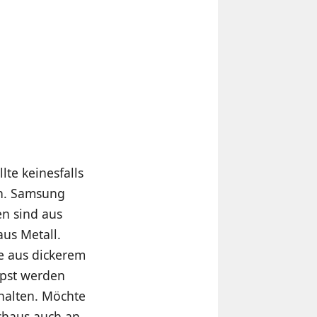
lte keinesfalls
n. Samsung
n sind aus
aus Metall.
e aus dickerem
ipst werden
halten. Möchte
chaus auch an,