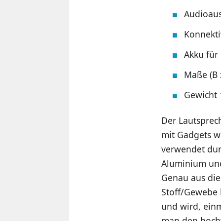
Audioaus
Konnekti
Akku für
Maße (B 
Gewicht 
Der Lautspreche
mit Gadgets w
verwendet dur
Aluminium und 
Genau aus die
Stoff/Gewebe 
und wird, ein
man den hochw