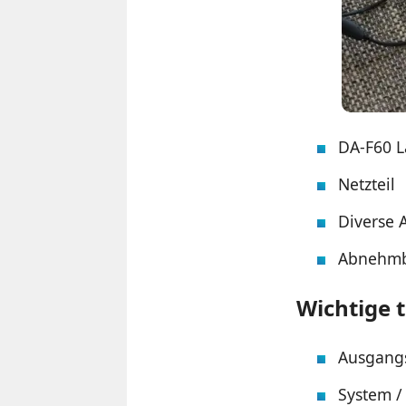
DA-F60 L
Netzteil
Diverse 
Abnehmba
Wichtige 
Ausgangs
System /