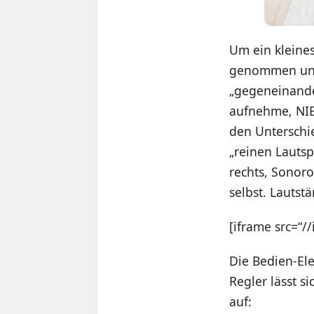
Um ein kleine
genommen und 
„gegeneinander
aufnehme, NIE 
den Unterschi
„reinen Lautsp
rechts, Sonor
selbst. Lautst
[iframe src=“
Die Bedien-Ele
Regler lässt s
auf: