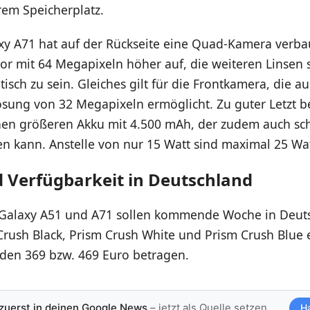
rem Speicherplatz.
y A71 hat auf der Rückseite eine Quad-Kamera verbaut
or mit 64 Megapixeln höher auf, die weiteren Linsen 
isch zu sein. Gleiches gilt für die Frontkamera, die au
ösung von 32 Megapixeln ermöglicht. Zu guter Letzt be
nen größeren Akku mit 4.500 mAh, der zudem auch sch
n kann. Anstelle von nur 15 Watt sind maximal 25 Wa
d Verfügbarkeit in Deutschland
alaxy A51 und A71 sollen kommende Woche in Deuts
Crush Black, Prism Crush White und Prism Crush Blue 
rden 369 bzw. 469 Euro betragen.
 zuerst in deinen Google News
– jetzt als Quelle setzen
H