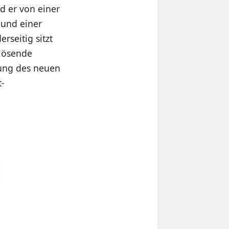
d er von einer
 und einer
rseitig sitzt
flösende
tung des neuen
-