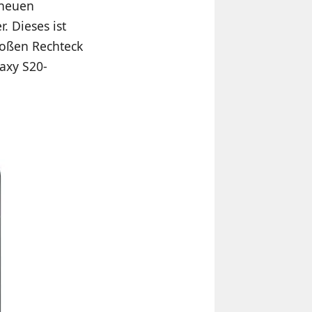
 neuen
 Dieses ist
roßen Rechteck
axy S20-