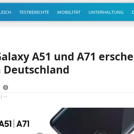
LEICH
TESTBERICHTE
MOBILITÄT
UNTERHALTUNG
alaxy A51 und A71 ersche
n Deutschland
|
⋯