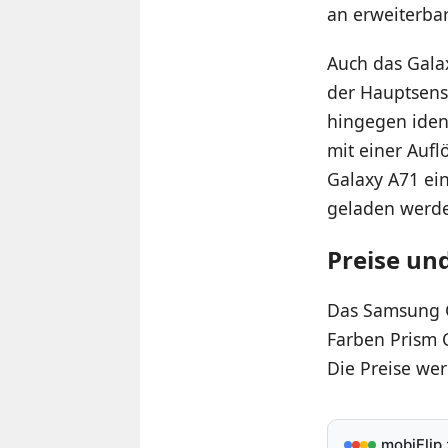
an erweiterba
Auch das Galax
der Hauptsens
hingegen ident
mit einer Aufl
Galaxy A71 ei
geladen werde
Preise un
Das Samsung G
Farben Prism 
Die Preise we
mobiFlip