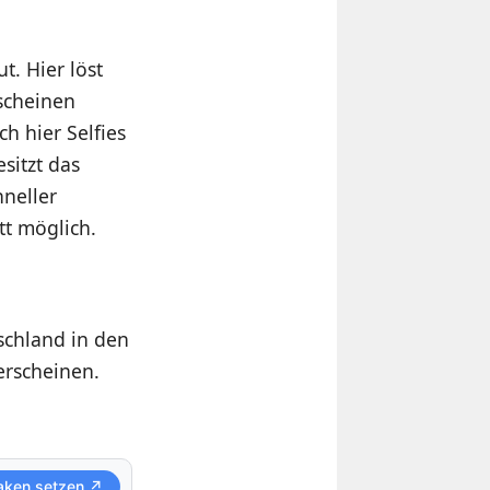
. Hier löst
scheinen
ch hier Selfies
sitzt das
neller
tt möglich.
chland in den
erscheinen.
aken setzen ↗