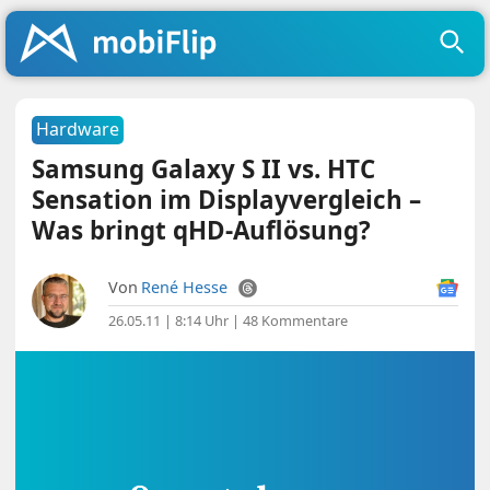
Hardware
Samsung Galaxy S II vs. HTC
Sensation im Displayvergleich –
Was bringt qHD-Auflösung?
Von
René Hesse
26.05.11 | 8:14 Uhr
|
48 Kommentare