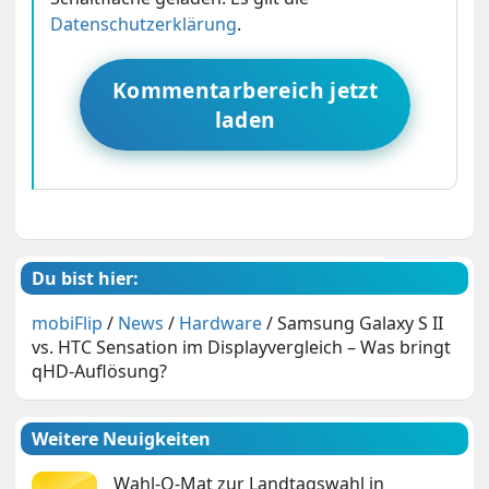
Datenschutzerklärung
.
Kommentarbereich jetzt
laden
Du bist hier:
mobiFlip
/
News
/
Hardware
/
Samsung Galaxy S II
vs. HTC Sensation im Displayvergleich – Was bringt
qHD-Auflösung?
Weitere Neuigkeiten
Wahl-O-Mat zur Landtagswahl in