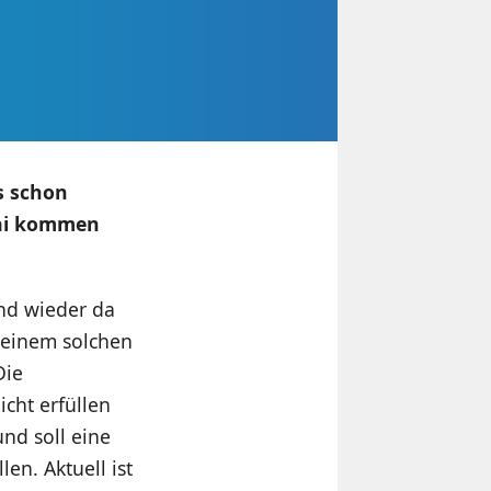
es schon
Mai kommen
nd wieder da
 einem solchen
Die
cht erfüllen
nd soll eine
en. Aktuell ist