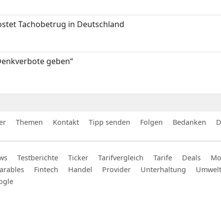
kostet Tachobetrug in Deutschland
 Denkverbote geben“
er
Themen
Kontakt
Tipp senden
Folgen
Bedanken
D
ws
Testberichte
Ticker
Tarifvergleich
Tarife
Deals
Mob
arables
Fintech
Handel
Provider
Unterhaltung
Umwel
ogle