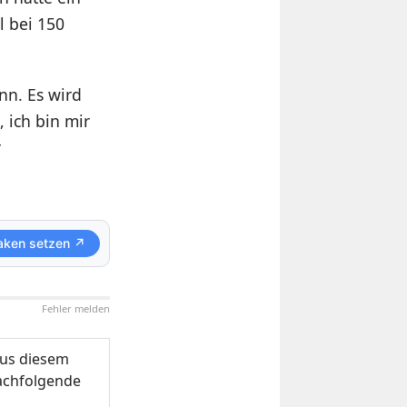
l bei 150
nn. Es wird
 ich bin mir
r
aken setzen ↗
Fehler melden
us diesem
nachfolgende