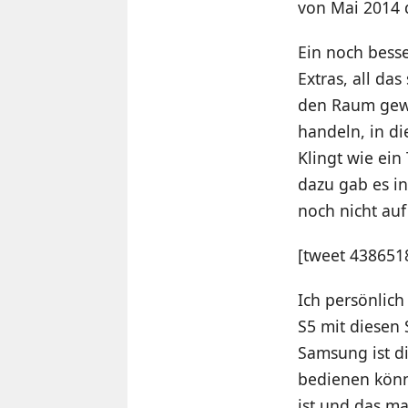
von Mai 2014 
Ein noch bess
Extras, all da
den Raum gewo
handeln, in di
Klingt wie ei
dazu gab es in
noch nicht au
[tweet 43865
Ich persönlich
S5 mit diesen 
Samsung ist di
bedienen könn
ist und das m