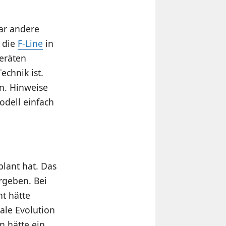
ar andere
r die
F-Line
in
eräten
echnik ist.
n. Hinweise
odell einfach
lant hat. Das
rgeben. Bei
ht hätte
ale Evolution
n hätte ein