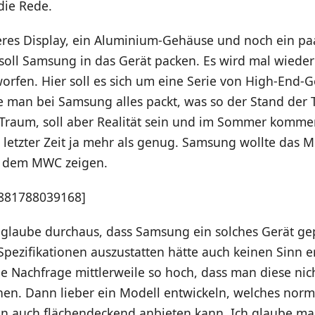
die Rede.
eres Display, ein Aluminium-Gehäuse und noch ein pa
s soll Samsung in das Gerät packen. Es wird mal wiede
rfen. Hier soll es sich um eine Serie von High-End-G
e man bei Samsung alles packt, was so der Stand der T
n Traum, soll aber Realität sein und im Sommer komme
 letzter Zeit ja mehr als genug. Samsung wollte das M
f dem MWC zeigen.
1881788039168]
 glaube durchaus, dass Samsung ein solches Gerät gep
Spezifikationen auszustatten hätte auch keinen Sinn e
e Nachfrage mittlerweile so hoch, dass man diese nic
en. Dann lieber ein Modell entwickeln, welches norm
an auch flächendeckend anbieten kann. Ich glaube ma