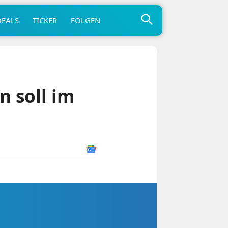
DEALS
TICKER
FOLGEN
 soll im