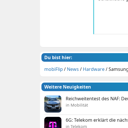
Du bist hier:
mobiFlip
/
News
/
Hardware
/
Samsung 
Weitere Neuigkeiten
Reichweitentest des NAF: D
in Mobilität
6G: Telekom erklärt die näc
in Telekom