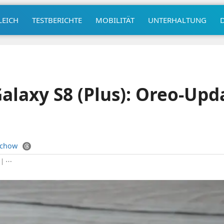
LEICH
TESTBERICHTE
MOBILITÄT
UNTERHALTUNG
laxy S8 (Plus): Oreo-Upd
uchow
|
⋯