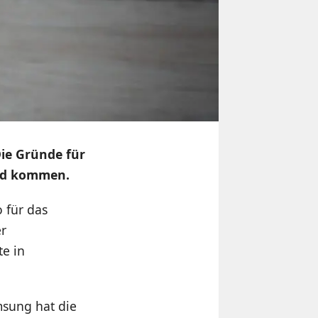
ie Gründe für
bald kommen.
 für das
er
e in
msung hat die