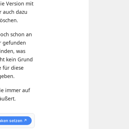
ie Version mit
r auch dazu
löschen.
doch schon an
er gefunden
inden, was
teht kein Grund
e für diese
geben.
ie immer auf
äußert.
aken setzen ↗