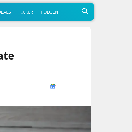
DEALS
TICKER
FOLGEN
ate