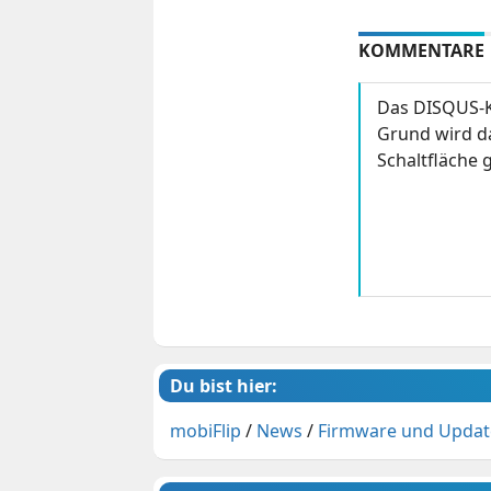
KOMMENTARE
Das DISQUS-K
Grund wird da
Schaltfläche g
Du bist hier:
mobiFlip
/
News
/
Firmware und Updat