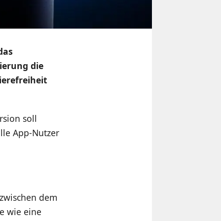
das
ierung die
erefreiheit
rsion soll
alle App-Nutzer
p zwischen dem
e wie eine