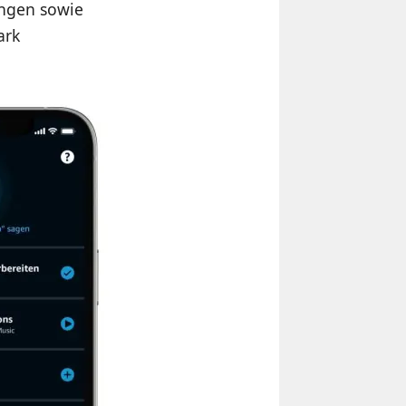
ngen sowie
ark
.