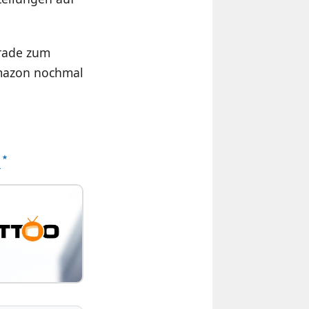
erade zum
 Amazon nochmal
p