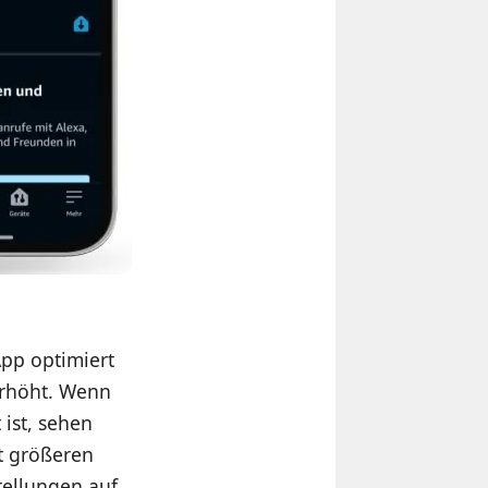
pp optimiert
 erhöht. Wenn
 ist, sehen
kt größeren
tellunge
n auf