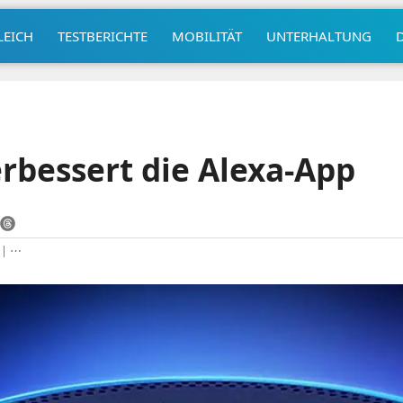
LEICH
TESTBERICHTE
MOBILITÄT
UNTERHALTUNG
bessert die Alexa-App
|
⋯