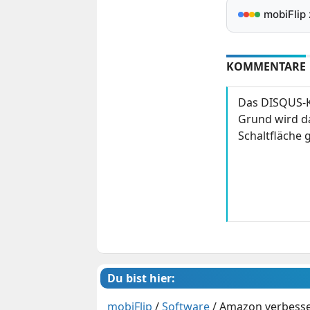
mobiFlip
KOMMENTARE
Das DISQUS-K
Grund wird da
Schaltfläche g
Du bist hier:
mobiFlip
/
Software
/
Amazon verbesser