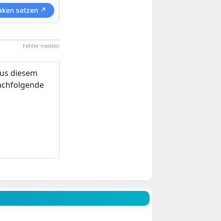
aken setzen ↗
Fehler melden
us diesem
nachfolgende