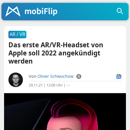
AR / VR
Das erste AR/VR-Headset von
Apple soll 2022 angekündigt
werden
Von
Oliver Schwuchow
29.11.21 | 12:00 Uhr
|
⋯