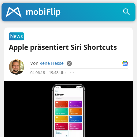
News
Apple präsentiert Siri Shortcuts
Von
René Hesse
04.06.18 | 19:48 Uhr
|
⋯