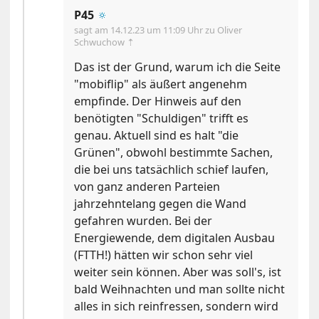
P45
🔅
sagt am
14.12.23 um 11:09 Uhr
zu Oliver
Schwuchow ⇡
Das ist der Grund, warum ich die Seite
"mobiflip" als äußert angenehm
empfinde. Der Hinweis auf den
benötigten "Schuldigen" trifft es
genau. Aktuell sind es halt "die
Grünen", obwohl bestimmte Sachen,
die bei uns tatsächlich schief laufen,
von ganz anderen Parteien
jahrzehntelang gegen die Wand
gefahren wurden. Bei der
Energiewende, dem digitalen Ausbau
(FTTH!) hätten wir schon sehr viel
weiter sein können. Aber was soll's, ist
bald Weihnachten und man sollte nicht
alles in sich reinfressen, sondern wird