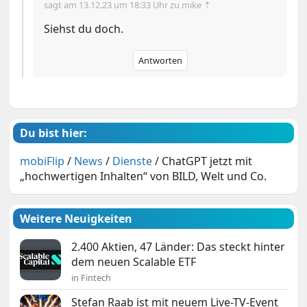
sagt am
13.12.23 um 18:33 Uhr
zu mike ⇡
Siehst du doch.
Antworten
Du bist hier:
mobiFlip
/
News
/
Dienste
/
ChatGPT jetzt mit
„hochwertigen Inhalten“ von BILD, Welt und Co.
Weitere Neuigkeiten
2.400 Aktien, 47 Länder: Das steckt hinter
dem neuen Scalable ETF
in Fintech
Stefan Raab ist mit neuem Live-TV-Event