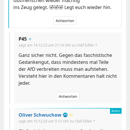
Gutmenschen wieder mächtig
ins Zeug gelegt. 🤣🤣🤣 Legt euch wieder hin.
Antworten
P45
🔅
sagt am
14.12.23 um 21:14 Uhr
zu Olaf Edliw ⇡
Ganz sicher nicht. Gegen das faschistische
Gedankengut, dass mindestens mal Teile
der AfD verbreiten muss man aufstehen.
Versteht hier in den Kommentaren halt nicht
jeder.
Antworten
Oliver Schwuchow
♾️
sagt am
15.12.23 um 5:12 Uhr
zu Olaf Edliw ⇡