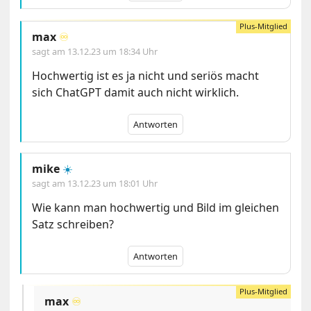
max
♾️
sagt am
13.12.23 um 18:34 Uhr
Hochwertig ist es ja nicht und seriös macht
sich ChatGPT damit auch nicht wirklich.
Antworten
mike
☀️
sagt am
13.12.23 um 18:01 Uhr
Wie kann man hochwertig und Bild im gleichen
Satz schreiben?
Antworten
max
♾️