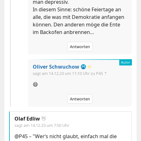
man depressiv.
In diesem Sinne: schöne Feiertage an
alle, die was mit Demokratie anfangen
können. Den anderen möge die Ente
im Backofen anbrennen…
Antworten
Oliver Schwuchow
♾️
sagt am
14.12.23 um 11:10 Uhr
zu P45 ⇡
😄
Antworten
Olaf Edliw
👋
sagt am
14.12.23 um 7:50 Uhr
@P45 – "Wer‘s nicht glaubt, einfach mal die