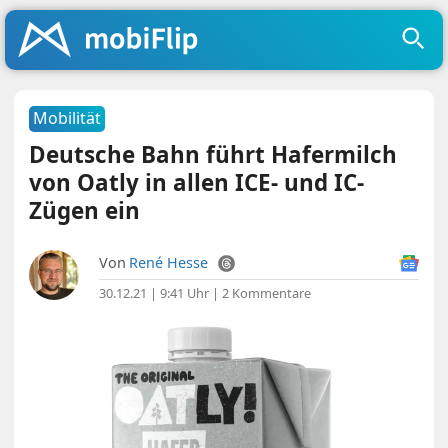
Mobilität
Deutsche Bahn führt Hafermilch
von Oatly in allen ICE- und IC-
Zügen ein
Von
René Hesse
30.12.21 | 9:41 Uhr
|
2 Kommentare