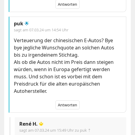
Antworten
puk
🌟
sagt am
07.03.24 um 14:54 Uhr
Verteuerung der chinesischen E-Autos? Bye
bye jegliche Wunschquote an solchen Autos
bis zu irgendeinem Stichtag.
Als ob die Autos nicht im Preis dann steigen
würden, wenn in Europa gefertigt werden
muss. Und schon ist es vorbei mit dem
Preisdruck für die alten europäischen
Autohersteller.
Antworten
René H.
🔱
sagt am
07.03.24 um 15:49 Uhr
zu puk ⇡