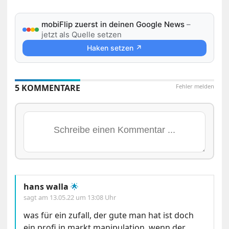
mobiFlip zuerst in deinen Google News
–
jetzt als Quelle setzen
Haken setzen ↗
5 KOMMENTARE
Fehler melden
hans walla
🌟
sagt am
13.05.22 um 13:08 Uhr
was für ein zufall, der gute man hat ist doch
ein profi in markt manipulation. wenn der