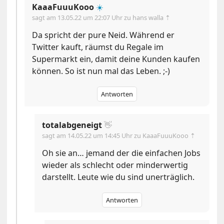
KaaaFuuuKooo
☀️
sagt am
13.05.22 um 22:07 Uhr
zu hans walla ⇡
Da spricht der pure Neid. Während er
Twitter kauft, räumst du Regale im
Supermarkt ein, damit deine Kunden kaufen
können. So ist nun mal das Leben. ;-)
Antworten
totalabgeneigt
👋
sagt am
14.05.22 um 14:45 Uhr
zu KaaaFuuuKooo ⇡
Oh sie an… jemand der die einfachen Jobs
wieder als schlecht oder minderwertig
darstellt. Leute wie du sind unerträglich.
Antworten