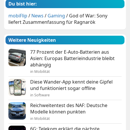
Du bist hier:
mobiFlip
/
News
/
Gaming
/
God of War: Sony
liefert Zusammenfassung für Ragnarök
Weitere Neuigkeiten
77 Prozent der E-Auto-Batterien aus
Asien: Europas Batterieindustrie bleibt
abhängig
in Mobilität
Diese Wander-App kennt deine Gipfel
und funktioniert sogar offline
in Software
Reichweitentest des NAF: Deutsche
Modelle können punkten
in Mobilität
6G: Telekom erklärt die nächste