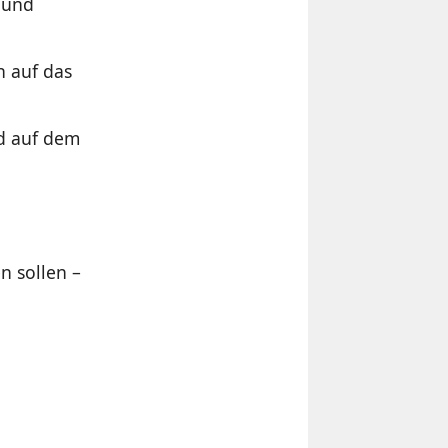
 und
n auf das
nd auf dem
n sollen –