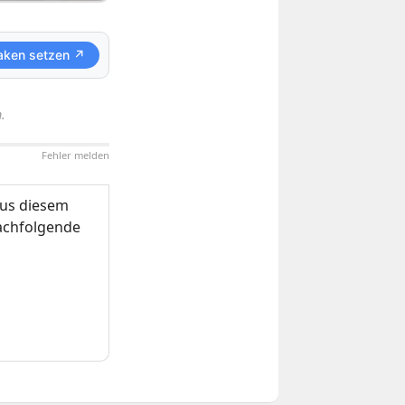
aken setzen ↗
.
Fehler melden
us diesem
nachfolgende