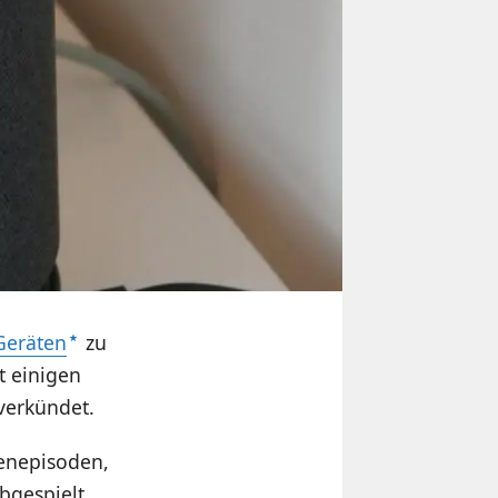
Geräten
zu
t einigen
 verkündet.
enepisoden,
bgespielt.