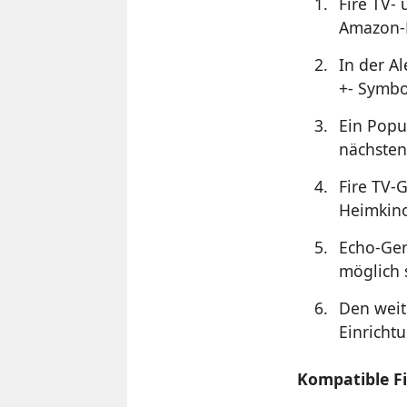
Fire TV-
Amazon-
In der A
+- Symbo
Ein Popu
nächsten
Fire TV-
Heimkin
Echo-Ger
möglich 
Den weit
Einricht
Kompatible Fi