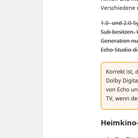
Verschiedene 
1.0- und 2.0-
Sub besitzen.
Generation nu
Echo Studio di
Korrekt ist,
Dolby Digita
von Echo un
TV, wenn der
Heimkino-