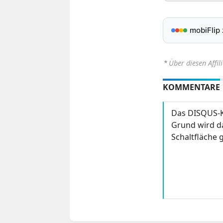
mobiFlip
⋆
Über diesen Affil
KOMMENTARE
Das DISQUS-K
Grund wird da
Schaltfläche g