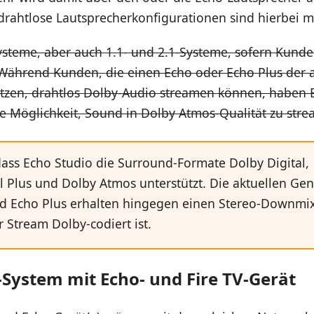
drahtlose Lautsprecherkonfigurationen sind hierbei m
Systeme, aber auch 1.1- und 2.1-Systeme, sofern Kund
 Während Kunden, die einen Echo oder Echo Plus der a
tzen, drahtlos Dolby-Audio streamen können, haben B
e Möglichkeit, Sound in Dolby Atmos-Qualität zu str
 dass Echo Studio die Surround-Formate Dolby Digital,
l Plus und Dolby Atmos unterstützt. Die aktuellen Ge
d Echo Plus erhalten hingegen einen Stereo-Downmix
 Stream Dolby-codiert ist.
System mit Echo- und Fire TV-Gerät