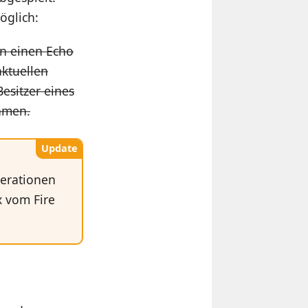
öglich:
en einen Echo
ktuellen
esitzer eines
eamen.
Update
nerationen
 vom Fire