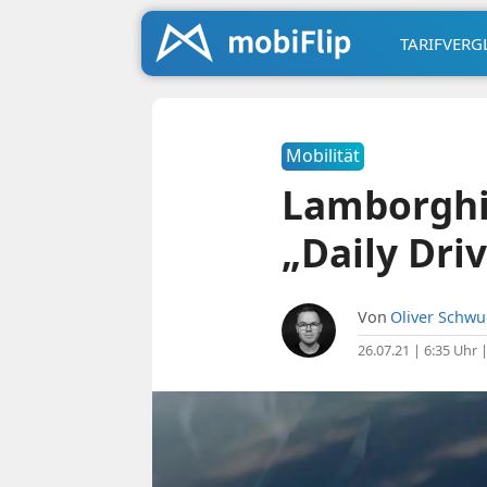
TARIFVERG
Mobilität
Lamborghin
„Daily Dri
Von
Oliver Schw
26.07.21 | 6:35 Uhr