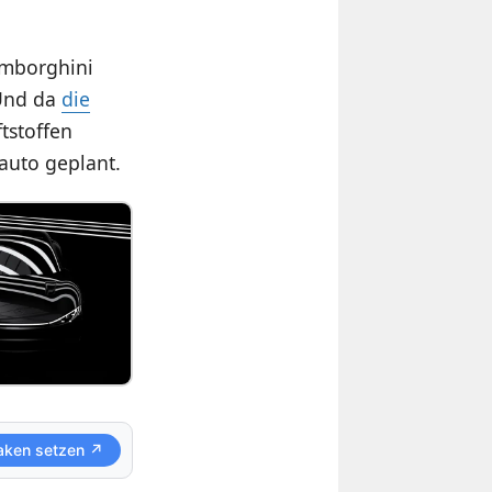
amborghini
 Und da
die
tstoffen
oauto geplant.
aken setzen ↗