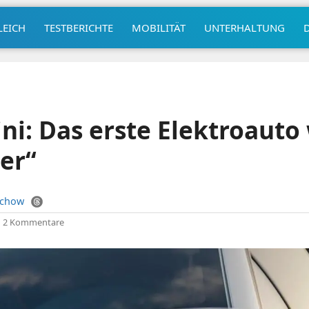
LEICH
TESTBERICHTE
MOBILITÄT
UNTERHALTUNG
i: Das erste Elektroauto 
ver“
uchow
|
2 Kommentare