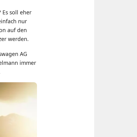
 Es soll eher
einfach nur
ion auf den
tzer werden.
kswagen AG
kelmann immer
.