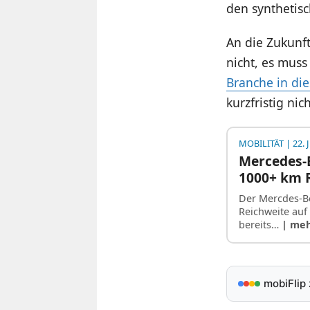
den synthetisc
An die Zukunf
nicht, es muss
Branche in di
kurzfristig ni
MOBILITÄT
| 22. 
Mercedes-B
1000+ km 
Der Mercdes-Be
Reichweite auf
bereits…
| me
mobiFlip