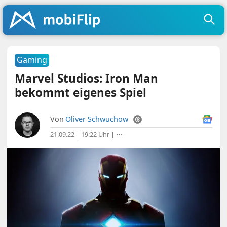
Gaming
Marvel Studios: Iron Man
bekommt eigenes Spiel
Von
Oliver Schwuchow
21.09.22 | 19:22 Uhr
|
⋯