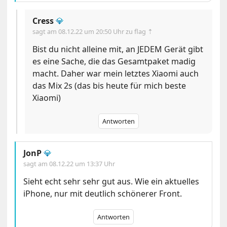
Cress
💎
sagt am
08.12.22 um 20:50 Uhr
zu flag ⇡
Bist du nicht alleine mit, an JEDEM Gerät gibt
es eine Sache, die das Gesamtpaket madig
macht. Daher war mein letztes Xiaomi auch
das Mix 2s (das bis heute für mich beste
Xiaomi)
Antworten
JonP
💎
sagt am
08.12.22 um 13:37 Uhr
Sieht echt sehr sehr gut aus. Wie ein aktuelles
iPhone, nur mit deutlich schönerer Front.
Antworten