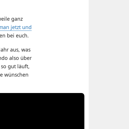
weile ganz
man jetzt und
en bei euch.
Jahr aus, was
ndo also über
so gut läuft,
de wünschen