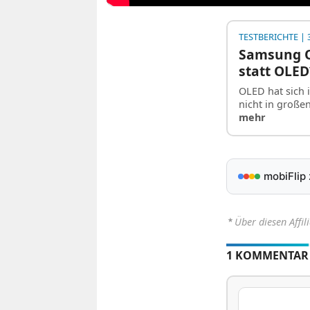
TESTBERICHTE
| 3
Samsung Q
statt OLED
OLED hat sich 
nicht in große
mehr
mobiFlip
⋆
Über diesen Affil
1 KOMMENTAR