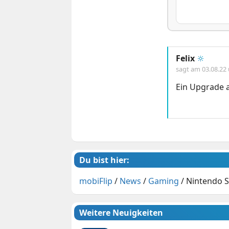
Felix
🔆
sagt am
03.08.22
Ein Upgrade 
Du bist hier:
mobiFlip
/
News
/
Gaming
/
Nintendo S
Weitere Neuigkeiten