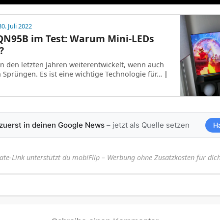
0. Juli 2022
N95B im Test: Warum Mini-LEDs
?
in den letzten Jahren weiterentwickelt, wenn auch
n Sprüngen. Es ist eine wichtige Technologie für…
|
 zuerst in deinen Google News
– jetzt als Quelle setzen
H
iate-Link unterstützt du mobiFlip – Werbung ohne Zusatzkosten für dich