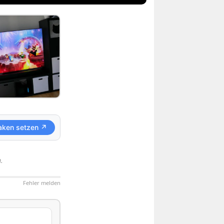
aken setzen ↗
.
Fehler melden