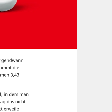
 irgendwann
 kommt die
kamen 3,43
al, in dem man
lag das nicht
tlerweile