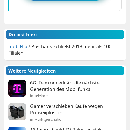
Du bist hier:
mobiFlip
/
Postbank schließt 2018 mehr als 100
Filialen
Weitere Neuigkeiten
6G: Telekom erklärt die nächste
Generation des Mobilfunks
in Telekom
Gamer verschieben Käufe wegen
Preisexplosion
in Marktgeschehen
1&1 verschenkt TV-Paket an viele