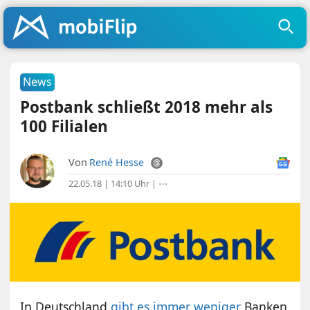
News
Postbank schließt 2018 mehr als
100 Filialen
Von
René Hesse
22.05.18 | 14:10 Uhr
|
⋯
In Deutschland
gibt es immer weniger
Banken