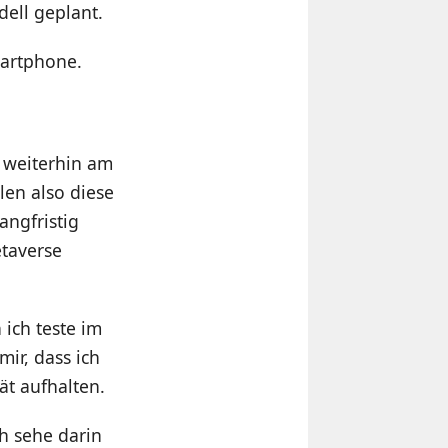
ell geplant.
Smartphone.
t weiterhin am
len also diese
angfristig
etaverse
 ich teste im
ir, dass ich
ät aufhalten.
h sehe darin