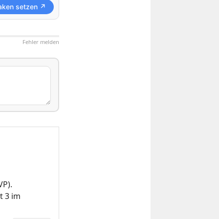
aken setzen ↗
Fehler melden
VP).
t 3 im