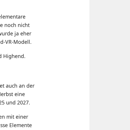
 elementare
te noch nicht
wurde ja eher
d-VR-Modell.
nd Highend.
tet auch an der
Herbst eine
25 und 2027.
en mit einer
isse Elemente