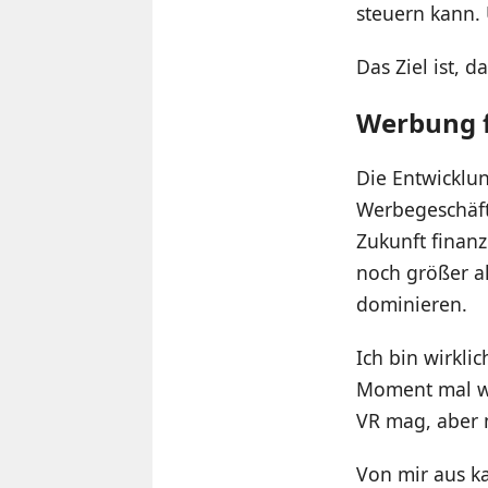
steuern kann.
Das Ziel ist, 
Werbung f
Die Entwicklun
Werbegeschäft
Zukunft finanz
noch größer al
dominieren.
Ich bin wirkli
Moment mal wie
VR mag, aber n
Von mir aus k