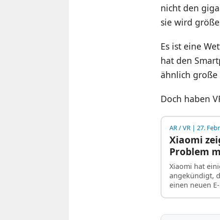
nicht den giga
sie wird größe
Es ist eine We
hat den Smartp
ähnlich große 
Doch haben VR
AR / VR
| 27. Feb
Xiaomi zeig
Problem m
Xiaomi hat ein
angekündigt, 
einen neuen E