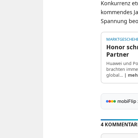
Konkurrenz et
kommendes Jah
Spannung beo
MARKTGESCHEH
Honor schn
Partner
Huawei und Por
brachten imme
global…
| meh
mobiFlip
4 KOMMENTAR