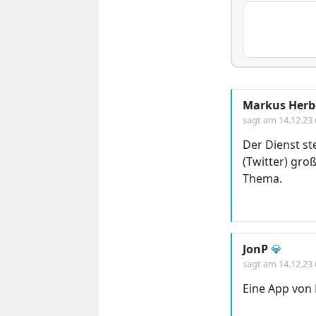
Markus Herb
sagt am
14.12.23
Der Dienst st
(Twitter) gro
Thema.
JonP
💎
sagt am
14.12.23
Eine App von