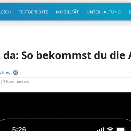
LEICH
TESTBERICHTE
MOBILITÄT
UNTERHALTUNG
t da: So bekommst du die
uchow
|
4 Kommentare