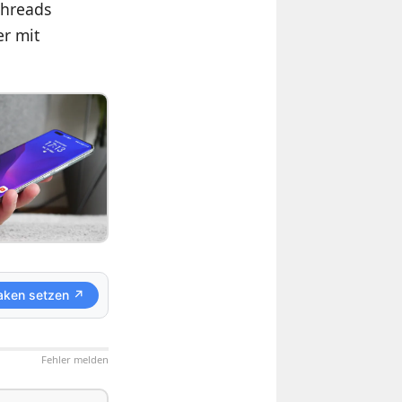
Threads
r mit
aken setzen ↗
Fehler melden