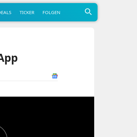
DEALS
TICKER
FOLGEN
 App