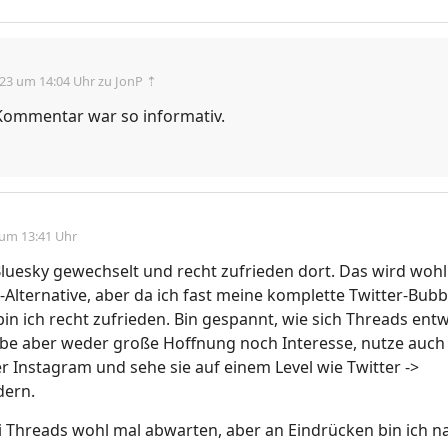
.23 um 14:04 Uhr
zu JonP ⇡
ommentar war so informativ.
 um 13:41 Uhr
Bluesky gewechselt und recht zufrieden dort. Das wird wohl
-Alternative, aber da ich fast meine komplette Twitter-Bubb
bin ich recht zufrieden. Bin gespannt, wie sich Threads entw
abe aber weder große Hoffnung noch Interesse, nutze auch
 Instagram und sehe sie auf einem Level wie Twitter ->
dern.
Threads wohl mal abwarten, aber an Eindrücken bin ich na