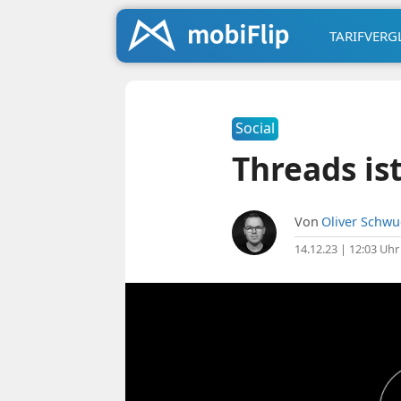
TARIFVERG
Social
Threads is
Von
Oliver Schw
14.12.23 | 12:03 Uhr