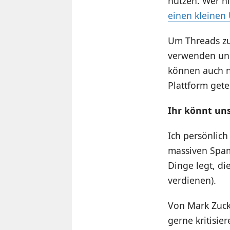
nutzen. Wer n
einen kleinen
Um Threads zu
verwenden und
können auch n
Plattform gete
Ihr könnt uns
Ich persönlich
massiven Spam 
Dinge legt, di
verdienen).
Von Mark Zuck
gerne kritisie