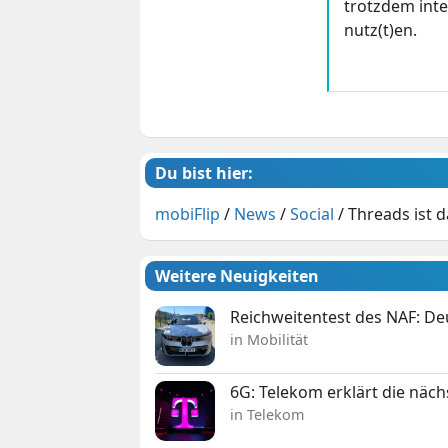
trotzdem inte
nutz(t)en.
Du bist hier:
mobiFlip
/
News
/
Social
/
Threads ist 
Weitere Neuigkeiten
Reichweitentest des NAF: D
in Mobilität
6G: Telekom erklärt die näc
in Telekom