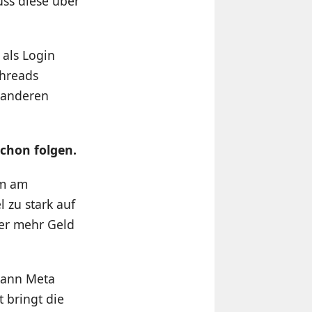
uss diese über
als Login
Threads
 anderen
schon folgen.
em am
 zu stark auf
zer mehr Geld
kann Meta
t bringt die