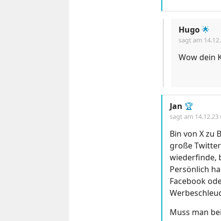
Hugo
🌟
sagt am
14.12
Wow dein K
Jan
🏆
sagt am
14.12.23
Bin von X zu 
große Twitter
wiederfinde, 
Persönlich h
Facebook oder
Werbeschleu
Muss man bei 