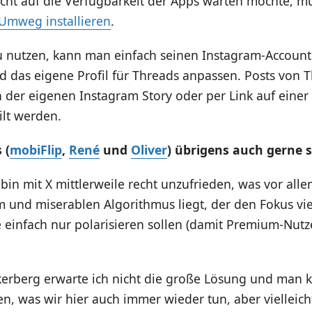
icht auf die Verfügbarkeit der Apps warten möchte, m
 Umweg installieren
.
 nutzen, kann man einfach seinen Instagram-Account 
 das eigene Profil für Threads anpassen. Posts von 
 der eigenen Instagram Story oder per Link auf einer
ilt werden.
 (
mobiFlip
,
René
und
Oliver
) übrigens auch gerne 
 bin mit X mittlerweile recht unzufrieden, was vor all
und miserablen Algorithmus liegt, der den Fokus viel
e einfach nur polarisieren sollen (damit Premium-Nut
erberg erwarte ich nicht die große Lösung und man 
ren, was wir hier auch immer wieder tun, aber vielleich