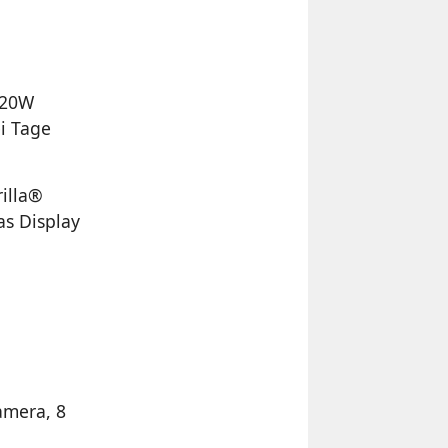
 20W
i Tage
illa®
as Display
amera, 8