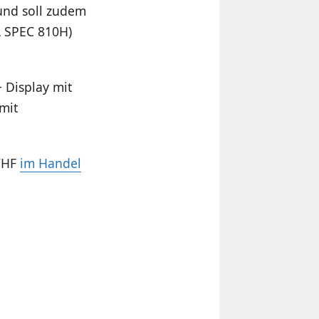
 und soll zudem
L SPEC 810H)
 Display mit
mit
CHF
im Handel