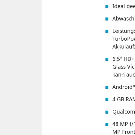
Ideal ge
Abwaschb
Leistung
TurboPow
Akkulauf
6,5″ HD+
Glass Vi
kann auc
Android™
4 GB RAM
Qualcom
48 MP f/
MP Fron