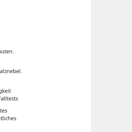
nuten.
alznebel.
gkeit
lltests
tes
tliches