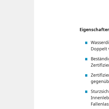
Eigenschafte
Wasserdi
Doppelt 
Beständi
Zertifizi
Zertifiz
gegenübe
Sturzsich
Innenleb
Fallenla