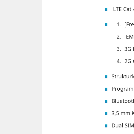
LTE Cat 
[Fr
EME
3G 
2G 
Strukturi
Programm
Bluetoot
3,5 mm K
Dual SIM