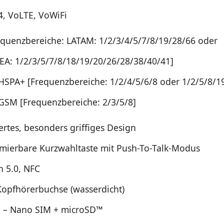
4, VoLTE, VoWiFi
equenzbereiche: LATAM: 1/2/3/4/5/7/8/19/28/66 oder
A: 1/2/3/5/7/8/18/19/20/26/28/38/40/41]
HSPA+ [Frequenzbereiche: 1/2/4/5/6/8 oder 1/2/5/8/1
GSM [Frequenzbereiche: 2/3/5/8]
ertes, besonders griffiges Design
ierbare Kurzwahltaste mit Push-To-Talk-Modus
h 5.0, NFC
opfhörerbuchse (wasserdicht)
 – Nano SIM + microSD™