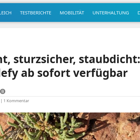
LEICH
TESTBERICHTE
MOBILITÄT
UNTERHALTUNG
t, sturzsicher, staubdicht
efy ab sofort verfügbar
|
1 Kommentar