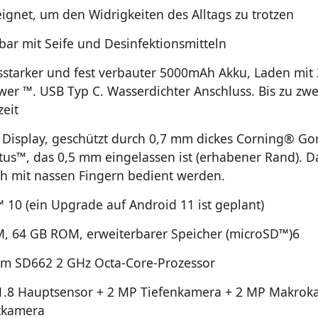
eignet, um den Widrigkeiten des Alltags zu trotzen
ar mit Seife und Desinfektionsmitteln
sstarker und fest verbauter 5000mAh Akku, Laden mit
er ™. USB Typ C. Wasserdichter Anschluss. Bis zu zwe
zeit
 Display, geschützt durch 0,7 mm dickes Corning® Gor
ctus™, das 0,5 mm eingelassen ist (erhabener Rand). D
h mit nassen Fingern bedient werden.
 10 (ein Upgrade auf Android 11 ist geplant)
, 64 GB ROM, erweiterbarer Speicher (microSD™)
6
m SD662 2 GHz Octa-Core-Prozessor
1.8 Hauptsensor + 2 MP Tiefenkamera + 2 MP Makrok
tkamera