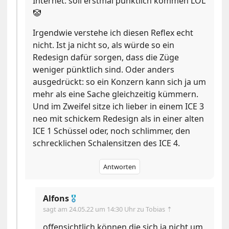
Internet: soll erstmal pünktlich kommen LOL
🤡
Irgendwie verstehe ich diesen Reflex echt
nicht. Ist ja nicht so, als würde so ein
Redesign dafür sorgen, dass die Züge
weniger pünktlich sind. Oder anders
ausgedrückt: so ein Konzern kann sich ja um
mehr als eine Sache gleichzeitig kümmern.
Und im Zweifel sitze ich lieber in einem ICE 3
neo mit schickem Redesign als in einer alten
ICE 1 Schüssel oder, noch schlimmer, den
schrecklichen Schalensitzen des ICE 4.
Antworten
Alfons
🎖
sagt am
24.05.22 um 14:30 Uhr
zu Tobias ⇡
offensichtlich können die sich ja nicht um