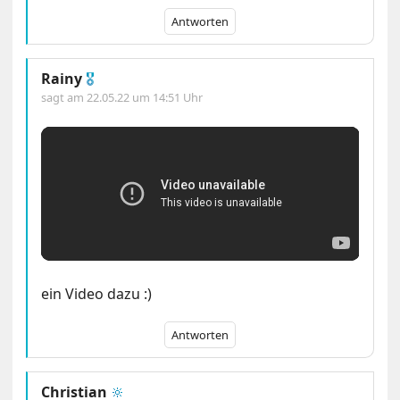
Antworten
Rainy
🎖
sagt am
22.05.22 um 14:51 Uhr
ein Video dazu :)
Antworten
Christian
🔆