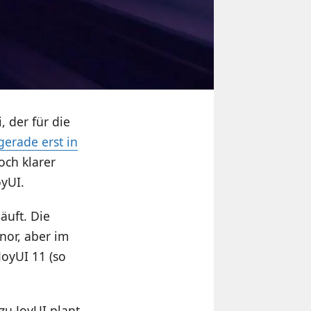
 der für die
gerade erst in
och klarer
oyUI.
äuft. Die
nor, aber im
JoyUI 11 (so
u JoyUI plant,