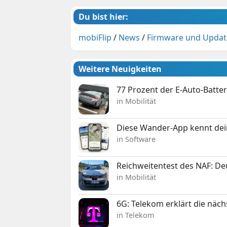
Du bist hier:
mobiFlip
/
News
/
Firmware und Updat
Weitere Neuigkeiten
77 Prozent der E-Auto-Batter
in Mobilität
Diese Wander-App kennt deine
in Software
Reichweitentest des NAF: D
in Mobilität
6G: Telekom erklärt die näc
in Telekom