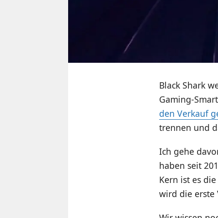
Black Shark we
Gaming-Smartp
den Verkauf ge
trennen und da
Ich gehe davo
haben seit 20
Kern ist es di
wird die erste
Wir wissen no