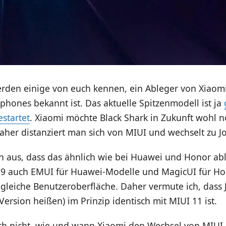
rden einige von euch kennen, ein Ableger von Xiaomi,
hones bekannt ist. Das aktuelle Spitzenmodell ist ja
startet
. Xiaomi möchte Black Shark in Zukunft wohl n
her distanziert man sich von MIUI und wechselt zu J
n aus, dass das ähnlich wie bei Huawei und Honor abl
19 auch EMUI für Huawei-Modelle und MagicUI für Ho
e gleiche Benutzeroberfläche. Daher vermute ich, dass 
 Version heißen) im Prinzip identisch mit MIUI 11 ist.
ch nicht, wie und wann Xiaomi den Wechsel von MIUI z