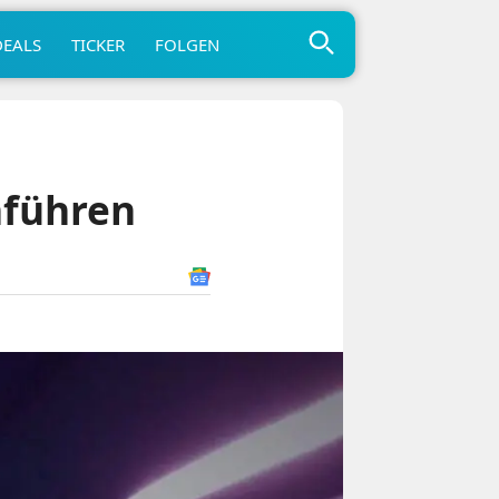
DEALS
TICKER
FOLGEN
nführen