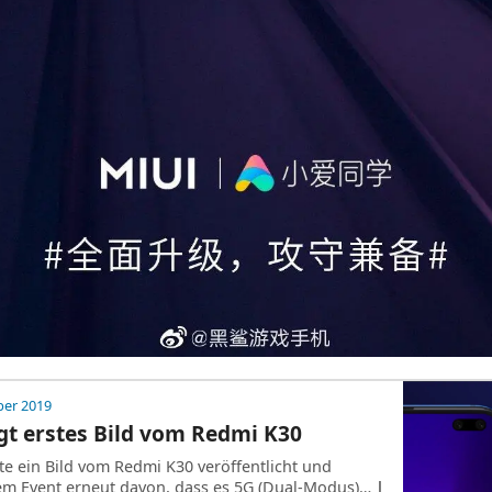
ber 2019
gt erstes Bild vom Redmi K30
te ein Bild vom Redmi K30 veröffentlicht und
em Event erneut davon, dass es 5G (Dual-Modus)…
|