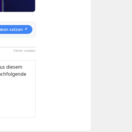
aken setzen ↗
Fehler melden
us diesem
nachfolgende