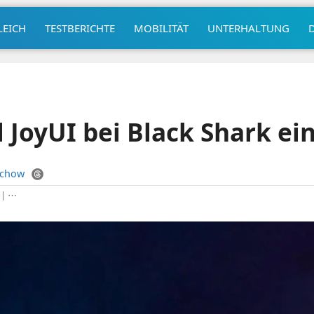
LEICH
TESTBERICHTE
MOBILITÄT
UNTERHALTUNG
l JoyUI bei Black Shark ei
uchow
|
⋯