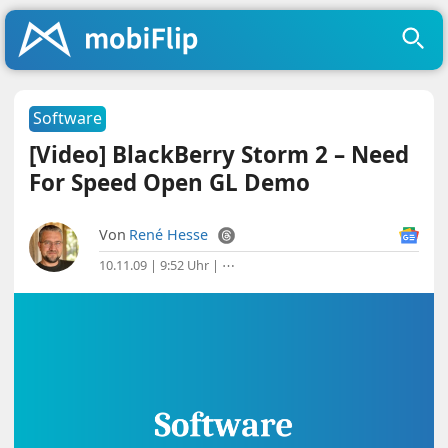
Software
[Video] BlackBerry Storm 2 – Need
For Speed Open GL Demo
Von
René Hesse
10.11.09 | 9:52 Uhr
|
⋯