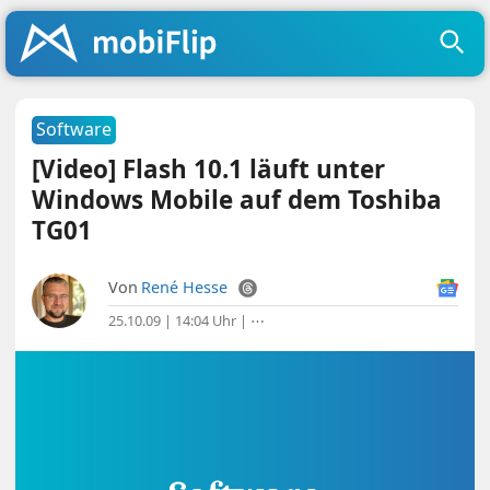
Software
[Video] Flash 10.1 läuft unter
Windows Mobile auf dem Toshiba
TG01
Von
René Hesse
25.10.09 | 14:04 Uhr
|
⋯