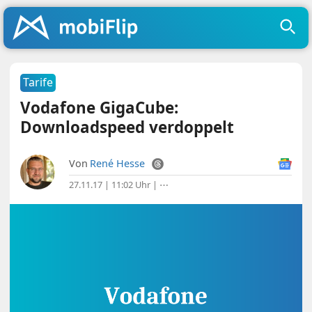
Tarife
Vodafone GigaCube:
Downloadspeed verdoppelt
Von
René Hesse
27.11.17 | 11:02 Uhr
|
⋯