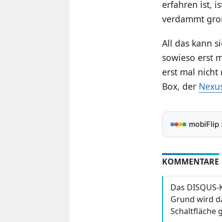
erfahren ist, 
verdammt groß
All das kann s
sowieso erst m
erst mal nicht
Box, der
Nexus
mobiFlip
KOMMENTARE
Das DISQUS-K
Grund wird da
Schaltfläche g