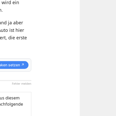
 wird ein
n.
and ja aber
uto ist hier
rt, die erste
aken setzen ↗
Fehler melden
us diesem
nachfolgende