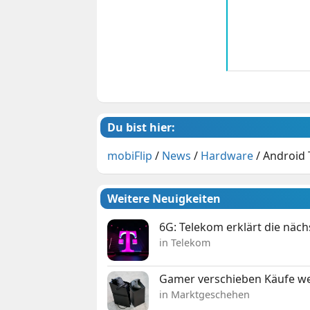
Du bist hier:
mobiFlip
/
News
/
Hardware
/
Android 
Weitere Neuigkeiten
6G: Telekom erklärt die näc
in Telekom
Gamer verschieben Käufe we
in Marktgeschehen