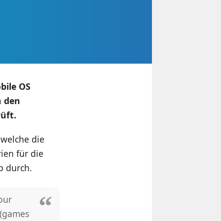
bile OS
n den
üft.
 welche die
ien für die
p durch.
our
 (games