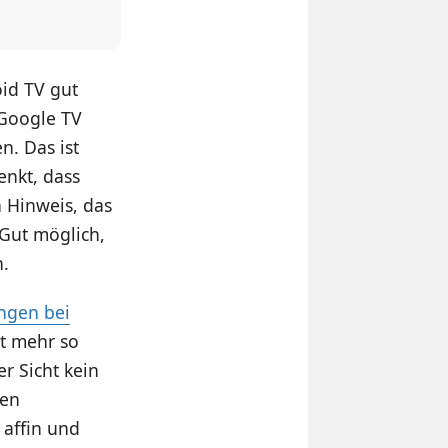
oid TV gut
 Google TV
n. Das ist
enkt, dass
n Hinweis, das
Gut möglich,
n.
ngen bei
ht mehr so
er Sicht kein
len
 affin und