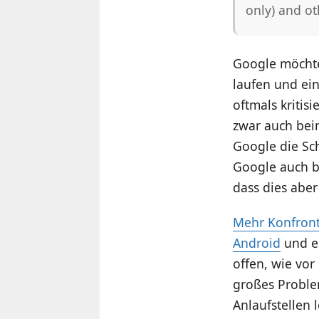
only) and ot
Google möchte 
laufen und ein
oftmals kritis
zwar auch beim
Google die Sch
Google auch b
dass dies aber
Mehr Konfront
Android
und ei
offen, wie vor
großes Problem
Anlaufstellen 