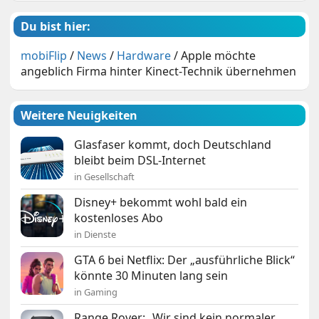
Du bist hier:
mobiFlip
/
News
/
Hardware
/
Apple möchte
angeblich Firma hinter Kinect-Technik übernehmen
Weitere Neuigkeiten
Glasfaser kommt, doch Deutschland
bleibt beim DSL-Internet
in Gesellschaft
Disney+ bekommt wohl bald ein
kostenloses Abo
in Dienste
GTA 6 bei Netflix: Der „ausführliche Blick“
könnte 30 Minuten lang sein
in Gaming
Range Rover: „Wir sind kein normaler