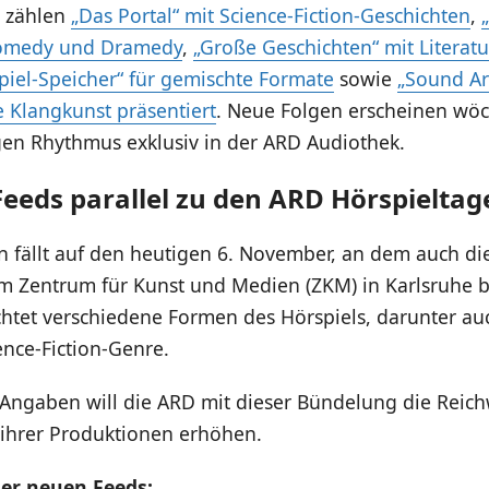
 zählen
„Das Portal“ mit Science-Fiction-Geschichten
,
Comedy und Dramedy
,
„Große Geschichten“ mit Literat
iel-Speicher“ für gemischte Formate
sowie
„Sound Ar
 Klangkunst präsentiert
. Neue Folgen erscheinen wöc
en Rhythmus exklusiv in der ARD Audiothek.
 Feeds parallel zu den ARD Hörspieltag
n fällt auf den heutigen 6. November, an dem auch d
im Zentrum für Kunst und Medien (ZKM) in Karlsruhe 
chtet verschiedene Formen des Hörspiels, darunter au
ence-Fiction-Genre.
Angaben will die ARD mit dieser Bündelung die Reich
 ihrer Produktionen erhöhen.
er neuen Feeds: