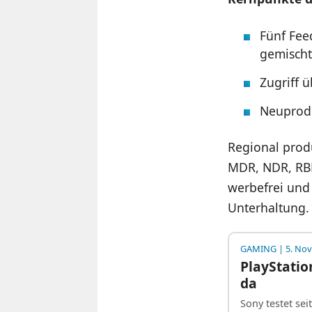
Fünf Fee
gemisch
Zugriff 
Neuprodu
Regional produ
MDR, NDR, RBB
werbefrei und 
Unterhaltung.
GAMING
| 5. No
PlayStation
da
Sony testet sei