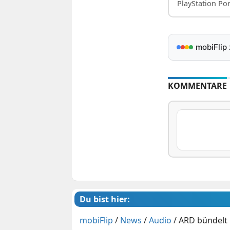
PlayStation Po
mobiFlip
KOMMENTARE
Du bist hier:
mobiFlip
/
News
/
Audio
/
ARD bündelt 