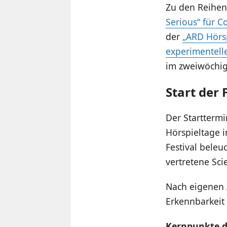
Zu den Reihen
Serious“ für 
der
„ARD Hörsp
experimentelle
im zweiwöchig
Start der
Der Starttermi
Hörspieltage 
Festival beleu
vertretene Sci
Nach eigenen 
Erkennbarkeit
Kernpunkte d