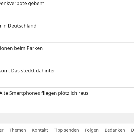
 Denkverbote geben“
 in Deutschland
tionen beim Parken
om: Das steckt dahinter
Alte Smartphones fliegen plötzlich raus
er
Themen
Kontakt
Tipp senden
Folgen
Bedanken
D