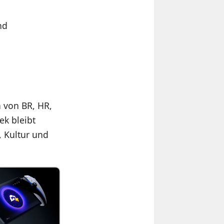
nd
n von BR, HR,
k bleibt
, Kultur und