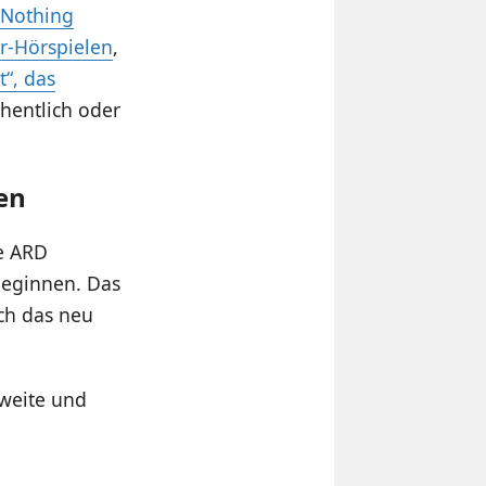
„Nothing
ur-Hörspielen
,
t“, das
hentlich oder
en
ie ARD
beginnen. Das
ch das neu
weite und