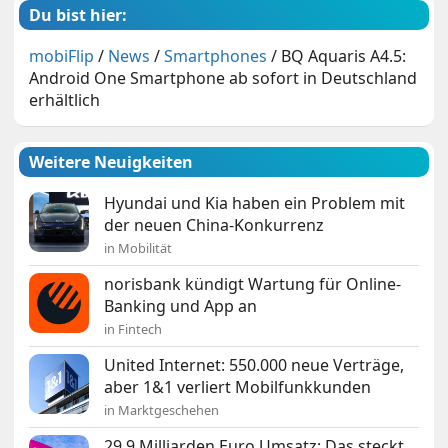
Du bist hier:
mobiFlip
/
News
/
Smartphones
/
BQ Aquaris A4.5:
Android One Smartphone ab sofort in Deutschland
erhältlich
Weitere Neuigkeiten
Hyundai und Kia haben ein Problem mit
der neuen China-Konkurrenz
in Mobilität
norisbank kündigt Wartung für Online-
Banking und App an
in Fintech
United Internet: 550.000 neue Verträge,
aber 1&1 verliert Mobilfunkkunden
in Marktgeschehen
29,9 Milliarden Euro Umsatz: Das steckt